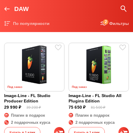
DAW
2
По популярности
Фильтры
Цена по возрастанию
Цена по убыванию
Под заказ
Под заказ
Image-Line - FL Studio
Image-Line - FL Studio All
Producer Edition
Plugins Edition
29 990 ₽
75 650 ₽
39 200 ₽
81 500 ₽
Плагин в подарок
Плагин в подарок
2 подарочных курса
2 подарочных курса
Купить в 1 клик
Купить в 1 клик