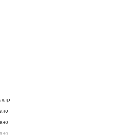
льтр
зано
зано
зано