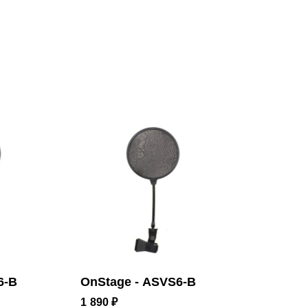
6-B
OnStage - ASVS6-B
1 890 ₽