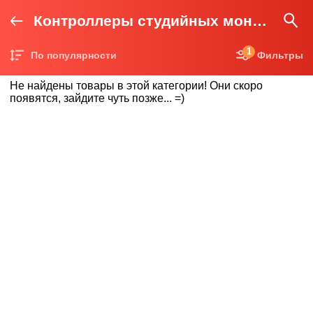
Контроллеры студийных мониторов
1
По популярности
Фильтры
Цена по возрастанию
Не найдены товары в этой категории! Они скоро
Цена по убыванию
появятся, зайдите чуть позже... =)