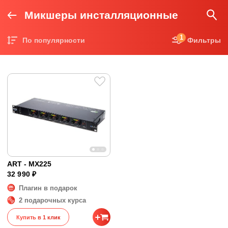
Микшеры инсталляционные
1
По популярности
Фильтры
Цена по возрастанию
Цена по убыванию
ART - MX225
32 990 ₽
Плагин в подарок
2 подарочных курса
Купить в 1 клик