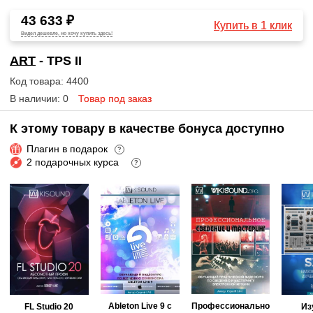
43 633 ₽
Купить в 1 клик
Видел дешевле, но хочу купить здесь!
ART
- TPS II
Код товара: 4400
В наличии: 0
Товар под заказ
К этому товару в качестве бонуса доступно
Плагин в подарок
?
2 подарочных курса
?
Ableton Live 9 с
Профессионально
FL Studio 20
Из