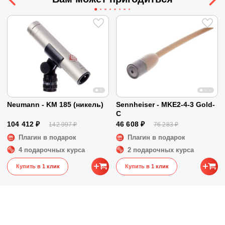
Другие порты
Нет
Размеры и вес
Размеры
48 x 22 x 9 см
Вес
4.7 кг
Neumann - KM 185 (никель)
Sennheiser - MKE2-4-3 Gold-
C
104 412 ₽
46 608 ₽
142 997 ₽
76 283 ₽
Плагин в подарок
Плагин в подарок
4 подарочных курса
2 подарочных курса
Купить в 1 клик
Купить в 1 клик