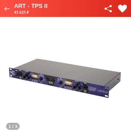
ART - TPS II
43 633 ₽
1
/
3