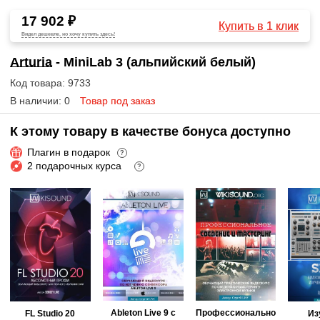
17 902 ₽
Купить в 1 клик
Видел дешевле, но хочу купить здесь!
Arturia
- MiniLab 3 (альпийский белый)
Код товара: 9733
В наличии: 0
Товар под заказ
К этому товару в качестве бонуса доступно
Плагин в подарок
?
2 подарочных курса
?
Ableton Live 9 с
Профессионально
FL Studio 20
Из