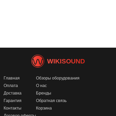
Функция звуковой карты
Нет
Встроенные сэмплы
Нет
Тип передачи данных
Провод
Порты
MIDI | USB
Размеры и вес
Размеры
35.5 x 22 x 5 см
Вес
1.5 кг
WIKISOUND
Главная
Обзоры оборудования
Оплата
О нас
Доставка
Бренды
Гарантия
Обратная связь
Контакты
Корзина
Договор оферты