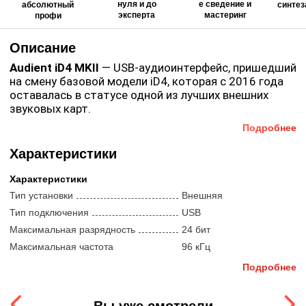
нуля и до
е сведение и
абсолютный
синтез
эксперта
мастеринг
профи
Описание
Audient iD4 MKII
— USB-аудиоинтерфейс, пришедший
на смену базовой модели iD4, которая с 2016 года
оставалась в статусе одной из лучших внешних
звуковых карт.
Подробнее
Аудиоинтерфейс оборудован фирменным
микрофонным предусилителем класса A с
Характеристики
фантомным питанием, дискретным
инструментальным JFET D.I. входом, который
Характеристики
имитирует входной каскад лампового усилителя,
Коммутационные возможности представлены
Тип установки
Внешняя
лучшей в классе технологией АЦ/ЦА-
комбинированным XLR/TRS-входом, TRS-входом,
преобразования и управлением мониторингом, как
Тип подключения
USB
парой TRS-выходов, двумя раздельными выходами
на консоли.
Максимальная разрядность
24 бит
для наушников, а также USB-C портом. В комплект с
Максимальная частота
96 кГц
аудиоинтерфейсом входит пакет программного
Особенности iD4 MKII
:
дискретизации
обеспечения, включающий Cubase LE, Cubasis LE для
Подробнее
iOS, а также набор плагинов и виртуальных
Микрофонный предусилитель Audient Console;
Компоненты
инструментов.
Входы (микрофонные)
1
Лучшие в классе АЦ/ЦА-конвертеры;
Вы уже смотрели