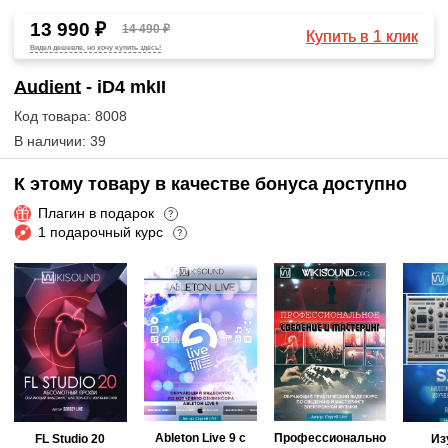
13 990 ₽
14 490 ₽
Купить в 1 клик
Видел дешевле, но хочу купить здесь!
Audient
- iD4 mkII
Код товара: 8008
В наличии: 39
К этому товару в качестве бонуса доступно
Плагин в подарок
?
1 подарочный курс
?
Ableton Live 9 с
Профессионально
FL Studio 20
Из