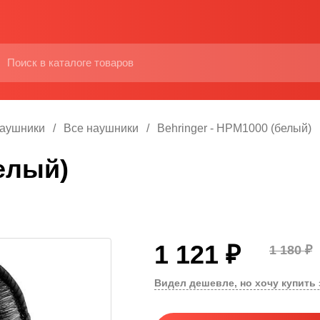
аушники
Все наушники
Behringer - HPM1000 (белый)
елый)
1 121 ₽
1 180 ₽
Видел дешевле, но хочу купить 