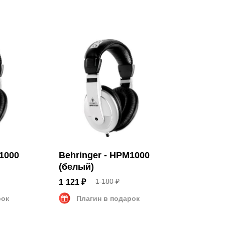
k (3.5 мм)
.35 мм)
000 Гц
M1000
Behringer - HPM1000
(белый)
1 180 ₽
1 121 ₽
рок
Плагин в подарок