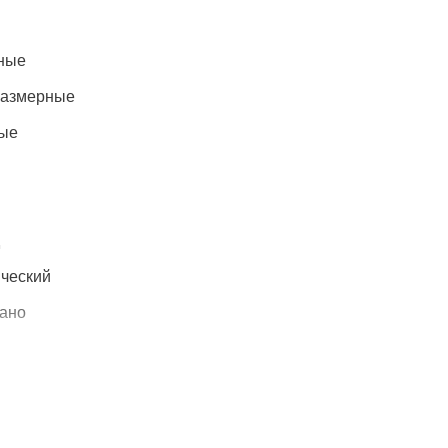
ные
азмерные
ые
ческий
зано
 несъёмный
 2 м