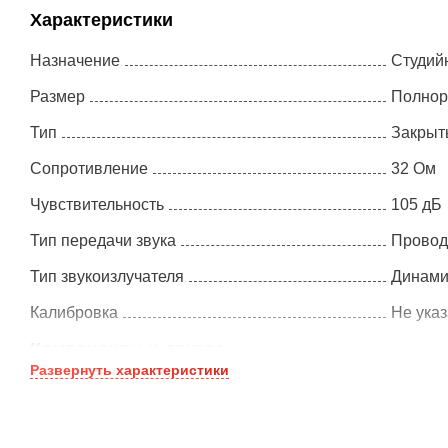
Характеристики
Назначение
Студий
Размер
Полнор
Тип
Закрыт
Сопротивление
32 Ом
Чувствительность
105 дБ
Тип передачи звука
Провод
Тип звукоизлучателя
Динами
Калибровка
Не ука
Компоненты и другое
Развернуть
характеристики
Разъём на наушниках
Кабель
Кабели в комплекте
Прямой