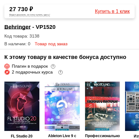
27 730 ₽
Купить в 1 клик
Видел дешевле, но хочу купить здесь!
Behringer
- VP1520
Код товара: 3138
В наличии: 0
Товар под заказ
К этому товару в качестве бонуса доступно
Плагин в подарок
?
2 подарочных курса
?
Ableton Live 9 с
Профессионально
FL Studio 20
Из