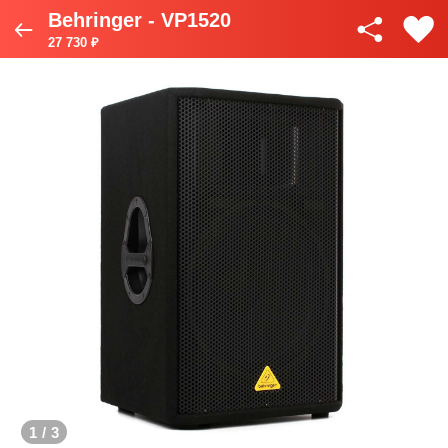
Behringer - VP1520
27 730 ₽
1
/
3