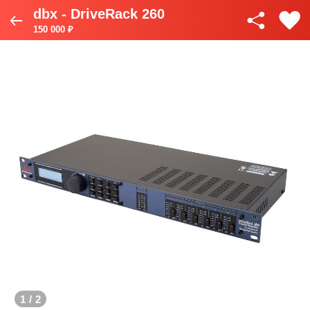
dbx - DriveRack 260
150 000 ₽
1
/
2