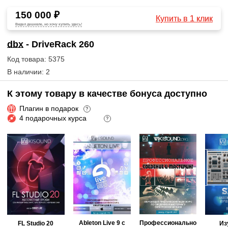
150 000 ₽
Купить в 1 клик
Видел дешевле, но хочу купить здесь!
dbx
- DriveRack 260
Код товара: 5375
В наличии: 2
К этому товару в качестве бонуса доступно
Плагин в подарок
?
4 подарочных курса
?
Ableton Live 9 с
Профессионально
FL Studio 20
Из