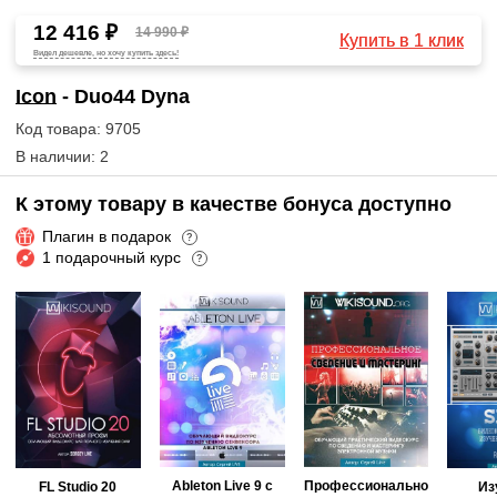
12 416 ₽
14 990 ₽
Купить в 1 клик
Видел дешевле, но хочу купить здесь!
Icon
- Duo44 Dyna
Код товара: 9705
В наличии: 2
К этому товару в качестве бонуса доступно
Плагин в подарок
?
1 подарочный курс
?
Ableton Live 9 с
Профессионально
FL Studio 20
Из