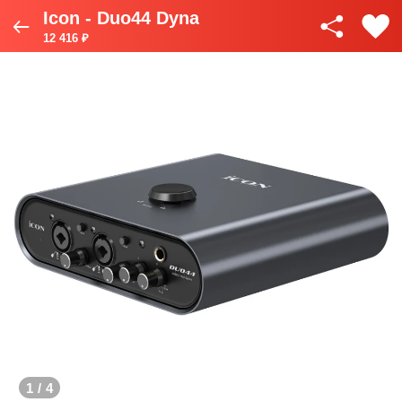
Icon - Duo44 Dyna
12 416 ₽
1
/
4