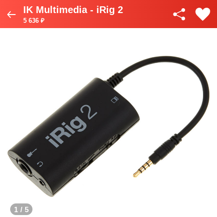
IK Multimedia - iRig 2
5 636 ₽
1
/
5