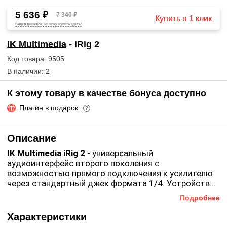
5 636 ₽
7 340 ₽
Купить в 1 клик
Видел дешевле, но хочу купить здесь!
IK Multimedia
- iRig 2
Код товара: 9505
В наличии: 2
К этому товару в качестве бонуса доступно
Плагин в подарок
?
Описание
IK Multimedia iRig 2
- универсальный
аудиоинтерфейс второго поколения с
возможностью прямого подключения к усилителю
через стандартный джек формата 1/4. Устройство
имеет компактные габариты, обладая хорошим
Подробнее
IK Multimedia iRig 2
имеет совместимость с ОС Mac
преобразователем звука.
OS, Android, iOS, работает на базе бесплатных
Характеристики
приложений. Для мониторинга звучания в режиме