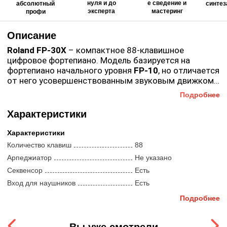
нуля и до
е сведение и
абсолютный
синтез
эксперта
мастеринг
профи
Описание
Roland FP-30X
– компактное 88-клавишное
цифровое фортепиано. Модель базируется на
фортепиано начального уровня
FP-10
, но отличается
от него усовершенствованным звуковым движком,
более мощной встроенной аудиосистемой и
Подробнее
расширенной полифонией. За аутентичными
ощущениями и удобством игры стоит мощный
Характеристики
звуковой движок SuperNATURAL компании
Roland
,
улавливающий все нюансы исполнения. Встроенная
Характеристики
акустическая система обладает удивительной
Количество клавиш
88
мощностью и качественным звуком. Компактные
Арпеджиатор
Не указано
габариты и малый вес позволяют без труда
Секвенсор
Есть
перемещать инструмент. Поддержка Bluetooth-
аудио позволяет воспроизводить музыку,
Вход для наушников
Есть
передающуюся в потоковом режиме с устройств
Наличие динамиков
Есть
Подробнее
iOS или Android и оттачивать свое мастерство с
Подключение педали сустейн
Есть
помощью онлайн-уроков. Функция Bluetooth MIDI
Полифония
256
обеспечивает подключение к музыкальным
Вы уже смотрели