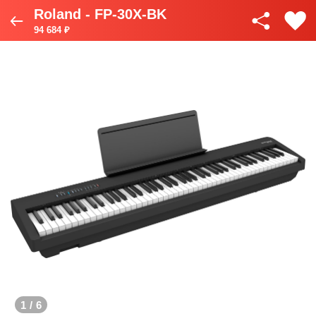
Roland - FP-30X-BK
94 684 ₽
1
/
6