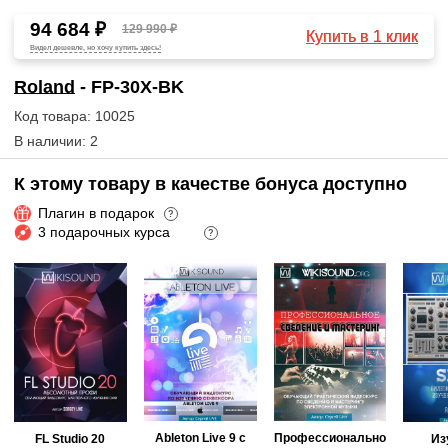
94 684 ₽
129 990 ₽
Купить в 1 клик
Видел дешевле, но хочу купить здесь!
Roland
- FP-30X-BK
Код товара: 10025
В наличии: 2
К этому товару в качестве бонуса доступно
Плагин в подарок
?
3 подарочных курса
?
Ableton Live 9 с
Профессионально
FL Studio 20
Из