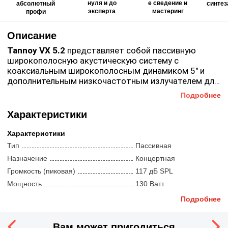
нуля и до
е сведение и
абсолютный
синтез
эксперта
мастеринг
профи
Описание
Tannoy VX 5.2
представляет собой пассивную
широкополосную акустическую систему с
коаксиальным широкополосным динамиком 5″ и
дополнительным низкочастотным излучателем для
расширения низкочастотного диапазона. Эта
Подробнее
Дизайн кабинета выполнен с двойными
акустическая система наиболее актуальна в
скошенными краями для удобства использования
помещениях, где не предполагается использование
Характеристики
акустической системы в качестве монитора,
дополнительных сабвуферов, но необходимо
имеются дополнительные точки для подвеса,
получить довольно большую зону покрытия с
Характеристики
широкий выбор опциональных креплений.
полноценным звучанием во всем частотном
Тип
Пассивная
Качественная фактурная отделка корпуса позволит
диапазоне.
сохранить привлекательный вид колонок даже при
Назначение
Концертная
интенсивном использовании в туровых условиях.
Громкость (пиковая)
117 дБ SPL
Мощность
130 Ватт
Сопротивление
8 Ом
Подробнее
Угол раскрытия луча
120 °
Компоненты
Вам может пригодиться