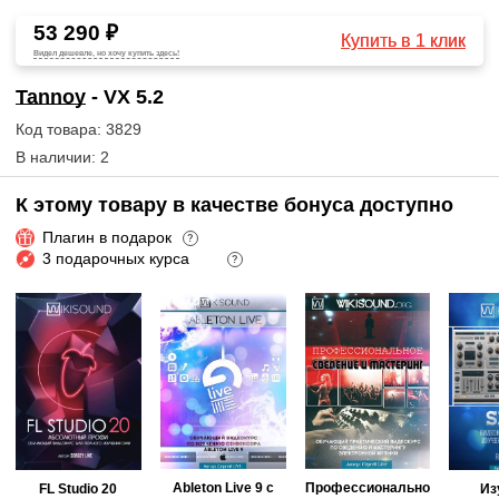
53 290 ₽
Купить в 1 клик
Видел дешевле, но хочу купить здесь!
Tannoy
- VX 5.2
Код товара: 3829
В наличии: 2
К этому товару в качестве бонуса доступно
Плагин в подарок
?
3 подарочных курса
?
Ableton Live 9 с
Профессионально
FL Studio 20
Из