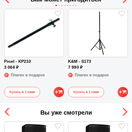
Размер вуфера
5 ″
Размер твиттера
Не указано
Микрофонных входов
Нет
Входы
Speakon | Клеммы
Частотный диапазон
65 - 45000 Гц
Размеры и вес
Размеры
20 x 18 x 33 см
Proel - KP210
K&M - S173
Вес
5 кг
3 066 ₽
7 990 ₽
Плагин в подарок
Плагин в подарок
Купить в 1 клик
Купить в 1 клик
Вы уже смотрели