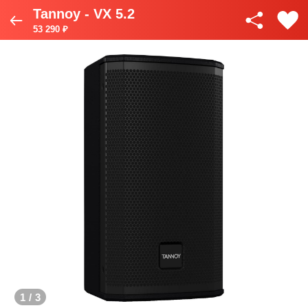
Tannoy - VX 5.2
53 290 ₽
1
/
3