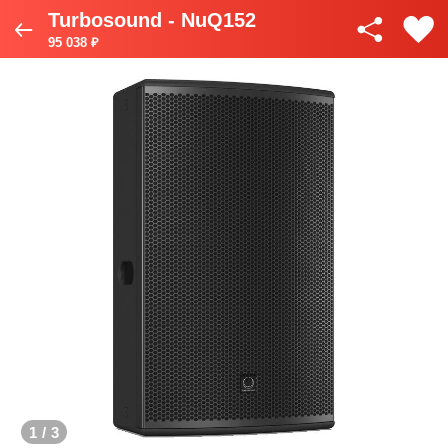
Turbosound - NuQ152
95 038 ₽
1
/
3