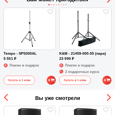
Размер вуфера
15 ″
Размер твиттера
1 ″
Микрофонных входов
Нет
Входы
Speakon
Частотный диапазон
50 - 20000 Гц
Размеры и вес
Размеры
71 x 43 x 39 см
Tempo - SPS300AL
K&M - 21459-000-55 (пара)
Вес
23.6 кг
5 551 ₽
23 990 ₽
Плагин в подарок
Плагин в подарок
2 подарочных курса
Купить в 1 клик
Купить в 1 клик
Вы уже смотрели