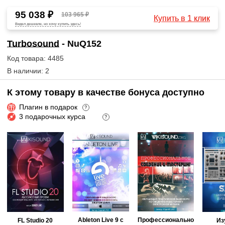
95 038 ₽
103 965 ₽
Купить в 1 клик
Видел дешевле, но хочу купить здесь!
Turbosound
- NuQ152
Код товара: 4485
В наличии: 2
К этому товару в качестве бонуса доступно
Плагин в подарок
?
3 подарочных курса
?
Ableton Live 9 с
Профессионально
FL Studio 20
Из