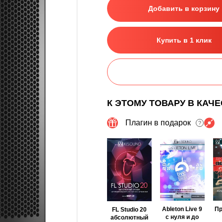
Добавить в корзину
Купить в 1 клик
К ЭТОМУ ТОВАРУ В КАЧ
Плагин в подарок
?
Ableton Live 9
П
FL Studio 20
с нуля и до
абсолютный