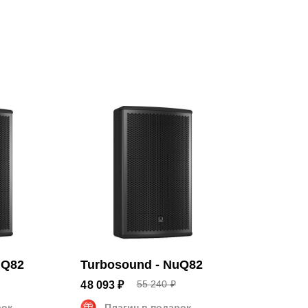
n
000 Гц
 x 52 см
uQ82
Turbosound - NuQ82
55 240 ₽
48 093 ₽
рок
Плагин в подарок