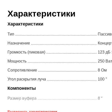
Характеристики
Характеристики
Тип
Пассив
Назначение
Концер
Громкость (пиковая)
123 дБ
Мощность
250 Ват
Сопротивление
8 Ом
Proel - FRE300BK
Proel - KP210
Угол раскрытия луча
100 °
Компоненты
7 490 ₽
3 066 ₽
Размер вуфера
8 ″
Плагин в подарок
Плагин в подарок
Размер твиттера
1 ″
Развернуть
характеристики