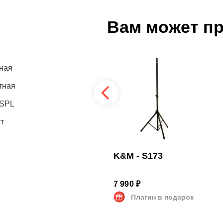
Вам может п
ная
тная
 SPL
т
Proel - ADRK1AZ
K&M - S173
2 978 ₽
7 990 ₽
Плагин в подарок
Плагин в подарок