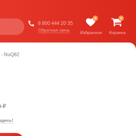
0
0
8 800 444 20 35
Обратная связь
Избранное
Корзина
 - NuQ82
0 ₽
здесь!