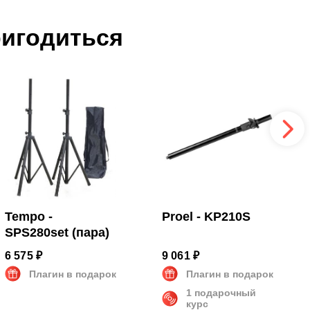
ригодиться
Tempo -
Proel - KP210S
SPS280set (пара)
6 575 ₽
9 061 ₽
Плагин в подарок
Плагин в подарок
1 подарочный
курс