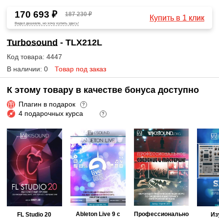
170 693 ₽
187 230 ₽
Купить в 1 клик
Видел дешевле, но хочу купить здесь!
Turbosound
- TLX212L
Код товара: 4447
В наличии: 0
Товар под заказ
К этому товару в качестве бонуса доступно
Плагин в подарок
?
4 подарочных курса
?
Ableton Live 9 с
Профессионально
FL Studio 20
Из