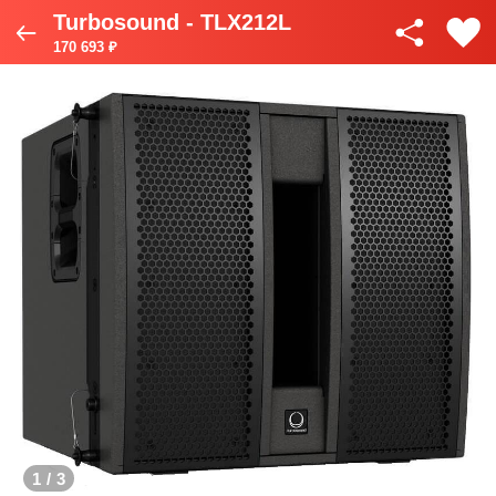
Turbosound - TLX212L
170 693 ₽
1
/
3