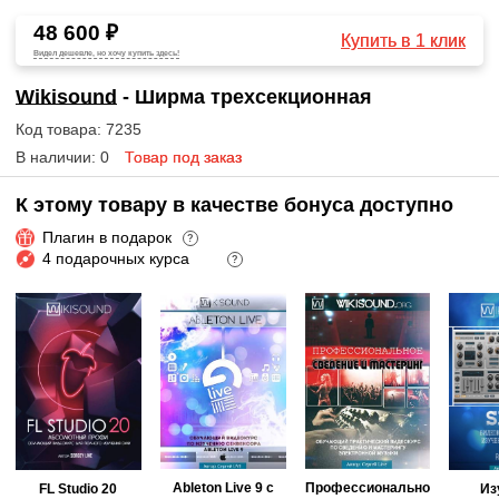
48 600 ₽
Купить в 1 клик
Видел дешевле, но хочу купить здесь!
Wikisound
- Ширма трехсекционная
Код товара: 7235
В наличии: 0
Товар под заказ
К этому товару в качестве бонуса доступно
Плагин в подарок
?
4 подарочных курса
?
Ableton Live 9 с
Профессионально
FL Studio 20
Из