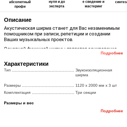
нуля и до
е сведение и
абсолютный
синтез
эксперта
мастеринг
профи
Описание
Акустическая ширма станет для Вас незаменимым
помощником при записи, репетиции и создании
Ваших музыкальных проектов.
Основной функцией ширмы является зонирование
Подробнее
пространства в помещении.
Характеристики
На сборку конструкции требуется не более 10
минут. Конструкция очень легкая, так как состоит
Тип
Звукоизоляционная
из легкосплавных металлических труб. Любая
ширма
печать на внешней стороне ширмы входит в
Размеры
1120 х 2000 мм x 3 шт
стоимость (будь то логотип Вашей студии или
любое фото). Ширму можно использовать как
Комплектация
Три секции
вокальную кабину, 4-8 секции + потолок, в
Размеры и вес
зависимости от желаемого размера.
Вес
13.5 кг
Подробнее