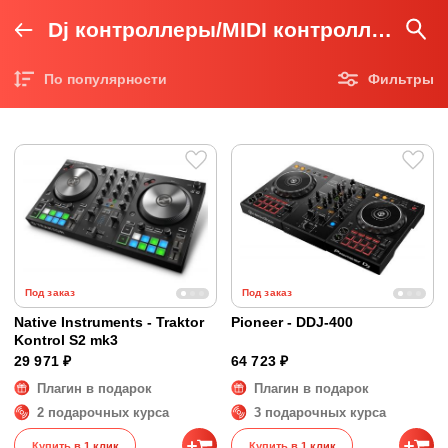
Dj контроллеры/MIDI контроллеры
По популярности
Фильтры
Цена по возрастанию
Цена по убыванию
Под заказ
Под заказ
Native Instruments - Traktor
Pioneer - DDJ-400
Kontrol S2 mk3
29 971 ₽
64 723 ₽
Плагин в подарок
Плагин в подарок
2 подарочных курса
3 подарочных курса
Купить в 1 клик
Купить в 1 клик