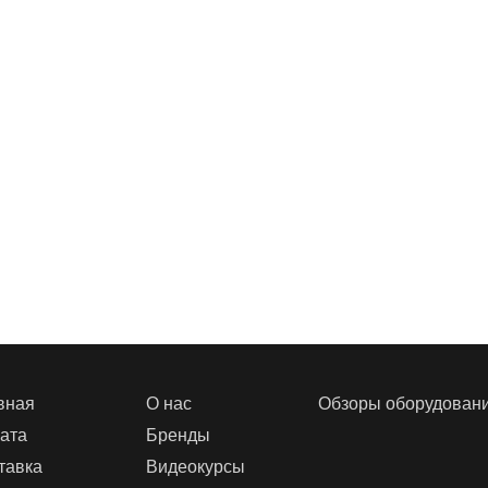
вная
О нас
Обзоры оборудован
ата
Бренды
тавка
Видеокурсы