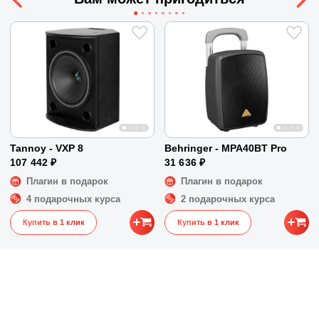
Выход зажимы.
Размеры
48 x 34 x 4 см
Принудительная система охлаждения
Вес
9 кг
4 степени защиты.
Индикаторы сигнала, перегрузки, срабатывания
защиты на каждом канале.
Шаговые регуляторы выходного уровня на
каждом канале, утапливаемые в корпус.
Питание 220В/ 50 Гц.
Потребляемая мощность 140 Вт ( макс.) на канал
Tannoy - VXP 8
Behringer - MPA40BT Pro
107 442 ₽
31 636 ₽
Плагин в подарок
Плагин в подарок
4 подарочных курса
2 подарочных курса
Купить в 1 клик
Купить в 1 клик