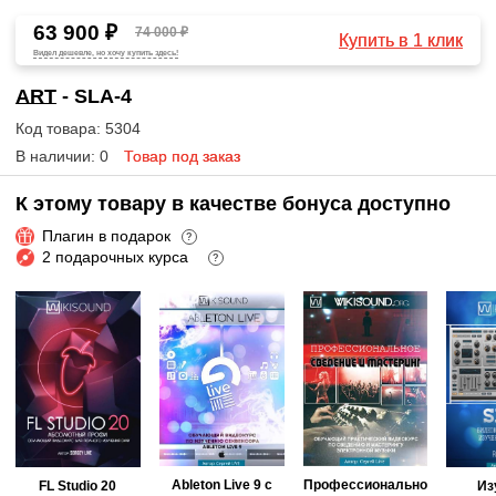
63 900 ₽
74 000 ₽
Купить в 1 клик
Видел дешевле, но хочу купить здесь!
ART
- SLA-4
Код товара: 5304
В наличии: 0
Товар под заказ
К этому товару в качестве бонуса доступно
Плагин в подарок
?
2 подарочных курса
?
Ableton Live 9 с
Профессионально
FL Studio 20
Из