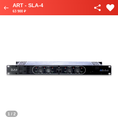
ART - SLA-4
63 900 ₽
1
/
2