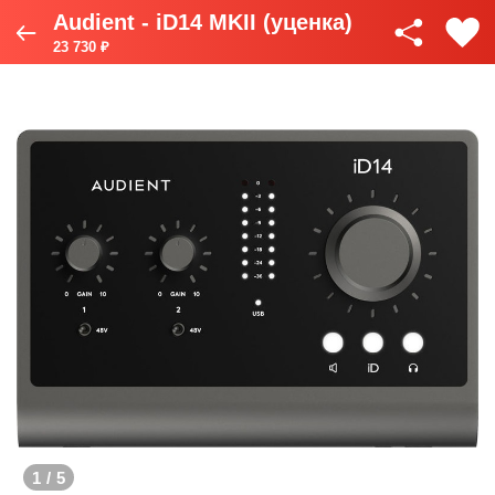
Audient - iD14 MKII (уценка)
23 730 ₽
1
/
5