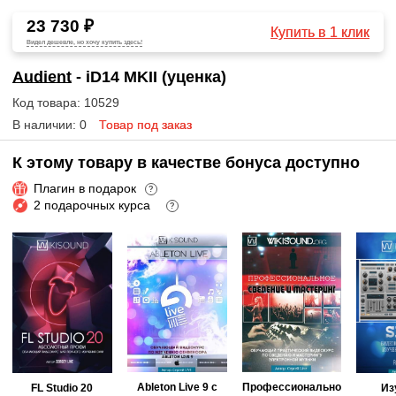
23 730 ₽
Купить в 1 клик
Видел дешевле, но хочу купить здесь!
Audient
- iD14 MKII (уценка)
Код товара: 10529
В наличии: 0
Товар под заказ
К этому товару в качестве бонуса доступно
Плагин в подарок
?
2 подарочных курса
?
Ableton Live 9 с
Профессионально
FL Studio 20
Из