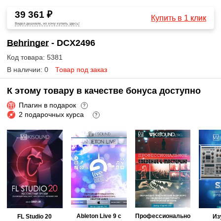
39 361 ₽
Купить в 1 клик
Видел дешевле, но хочу купить здесь!
Behringer
- DCX2496
Код товара: 5381
В наличии: 0
Товар под заказ
К этому товару в качестве бонуса доступно
Плагин в подарок
?
2 подарочных курса
?
Ableton Live 9 с
Профессионально
FL Studio 20
Из