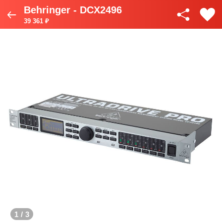
Behringer - DCX2496
39 361 ₽
1
/
3