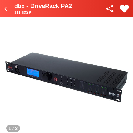
dbx - DriveRack PA2
111 825 ₽
1
/
3