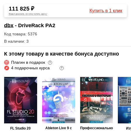
111 825 ₽
Купить в 1 клик
Видел дешевле, но хочу купить здесь!
dbx
- DriveRack PA2
Код товара: 5376
В наличии: 3
К этому товару в качестве бонуса доступно
Плагин в подарок
?
4 подарочных курса
?
Ableton Live 9 с
Профессионально
FL Studio 20
Из