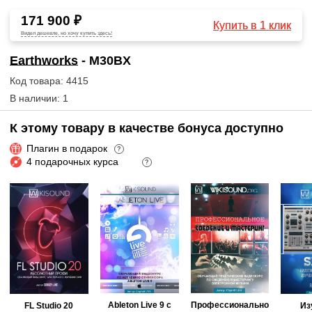
171 900 ₽
Купить в 1 клик
Видел дешевле, но хочу купить здесь!
Earthworks
- M30BX
Код товара: 4415
В наличии: 1
К этому товару в качестве бонуса доступно
Плагин в подарок
?
4 подарочных курса
?
Ableton Live 9 с
Профессионально
FL Studio 20
Из