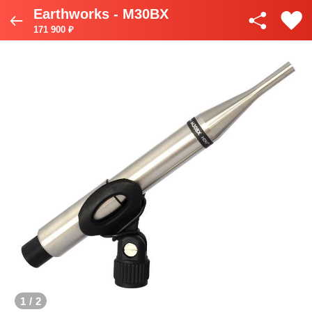
Earthworks - M30BX
171 900 ₽
1
/
2