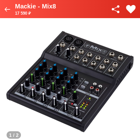
Mackie - Mix8
17 590 ₽
1
/
2