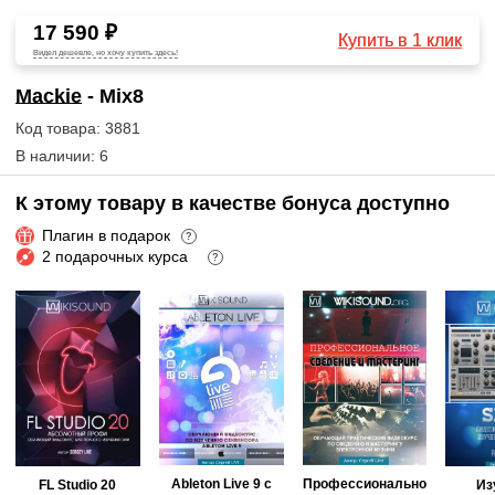
17 590 ₽
Купить в 1 клик
Видел дешевле, но хочу купить здесь!
Mackie
- Mix8
Код товара: 3881
В наличии: 6
К этому товару в качестве бонуса доступно
Плагин в подарок
?
2 подарочных курса
?
Ableton Live 9 с
Профессионально
FL Studio 20
Из