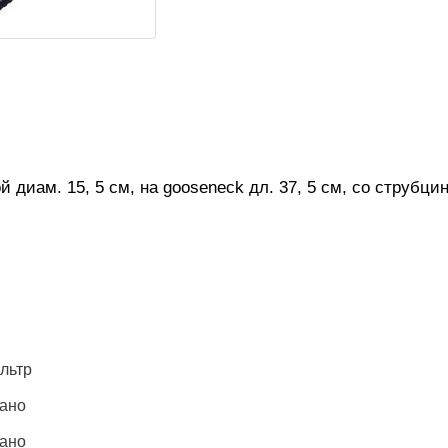
диам. 15, 5 см, на gooseneck дл. 37, 5 см, со струбцин
льтр
зано
зано