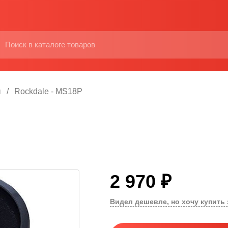
ы
Rockdale - MS18P
2 970 ₽
Видел дешевле, но хочу купить 