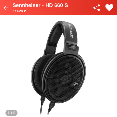
Sennheiser - HD 660 S
37 628 ₽
1
/
6