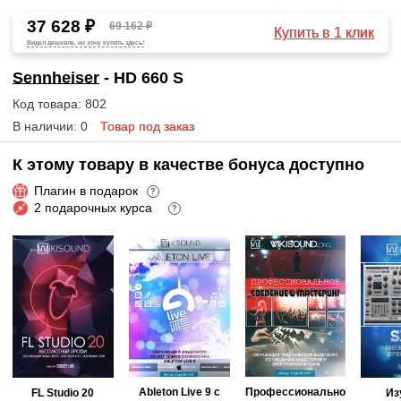
37 628 ₽
69 162 ₽
Купить в 1 клик
Видел дешевле, но хочу купить здесь!
Sennheiser
- HD 660 S
Код товара: 802
В наличии: 0
Товар под заказ
К этому товару в качестве бонуса доступно
Плагин в подарок
?
2 подарочных курса
?
Ableton Live 9 с
Профессионально
FL Studio 20
Из