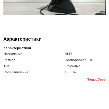
Характеристики
Характеристики
Назначение
Hi-Fi
Размер
Полноразмерные
Тип
Открытые
Сопротивление
150 Ом
Чувствительность
104 дБ
Подробнее
Тип передачи звука
Провод
Тип звукоизлучателя
Динамический
Калибровка
Не указано
Компоненты и другое