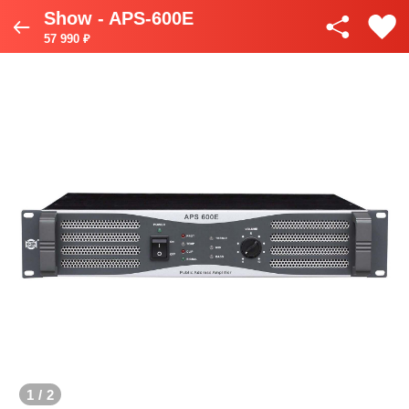
Show - APS-600E
57 990 ₽
1
/
2