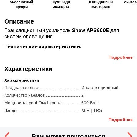
нуля и до
е сведение и
абсолютный
синтез
эксперта
мастеринг
профи
Описание
Трансляционный усилитель
Show APS600E
для
систем оповещения.
Технические характеристики:
Питание: 220-240В, 50 Гц.
Подробнее
Входа: балансный XLR.
Характеристики
Входная чувствительность: 0 дБ.
Характеристики
Входное сопротивление 20 кОм.
Предназначение
Инсталляционный
Выходное напряжение/сопротивление: 70В,100 В/
Количество каналов
2
4 Ом.
Мощность при 4 Ом/1 канал
600 Ватт
Мощность: 600 Вт.
Входы
XLR | TRS
Искажения: < 0.5 %.
Выходы
Клеммы
Подробнее
Частотный диапазон: 50 Гц - 22 кГц / -3 дБ.
Интерфейс
Нет
Соотношение сигнал/шум: > 90 дБ (@1кГц).
Вам может пригодиться
Размеры и вес