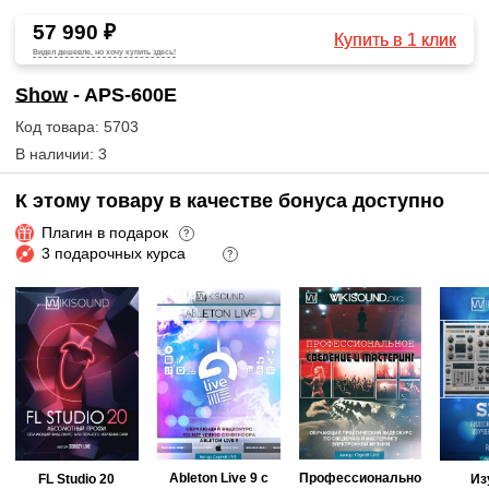
57 990 ₽
Купить в 1 клик
Видел дешевле, но хочу купить здесь!
Show
- APS-600E
Код товара: 5703
В наличии: 3
К этому товару в качестве бонуса доступно
Плагин в подарок
?
3 подарочных курса
?
Ableton Live 9 с
Профессионально
FL Studio 20
Из