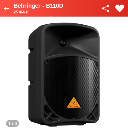
Behringer - B110D
25 466 ₽
1
/
4