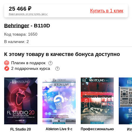
25 466 ₽
Купить в 1 клик
Видел дешевле, но хочу купить здесь!
Behringer
- B110D
Код товара: 1650
В наличии: 2
К этому товару в качестве бонуса доступно
Плагин в подарок
?
2 подарочных курса
?
Ableton Live 9 с
Профессионально
FL Studio 20
Из