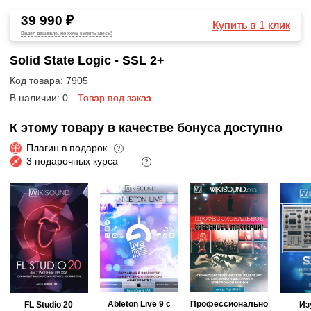
39 990 ₽
Купить в 1 клик
Видел дешевле, но хочу купить здесь!
Solid State Logic
- SSL 2+
Код товара: 7905
В наличии: 0
Товар под заказ
К этому товару в качестве бонуса доступно
Плагин в подарок
?
3 подарочных курса
?
Ableton Live 9 с
Профессионально
FL Studio 20
Из