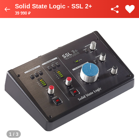
Solid State Logic - SSL 2+
39 990 ₽
1
/
3