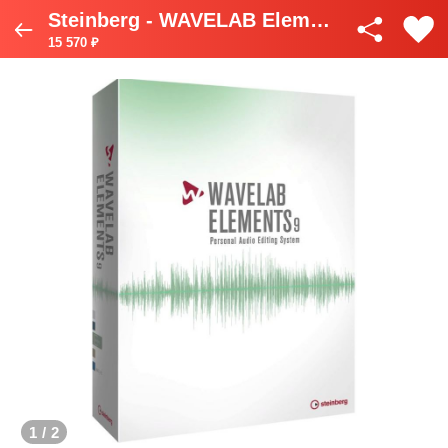
Steinberg - WAVELAB Elements 9 Retail
15 570 ₽
1
/
2