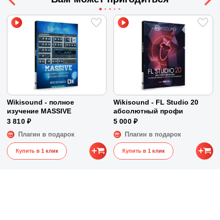
ПЗУ
12 Гб
Высококачественный ресэмплинг с
Видеокарта
С поддержкой DirectX 10
использованием технологии SoX
и WDDM 1.1
Усовершенствованный процесс редактирования с
Минимальное разрешение экрана
1366x768
регуляторами ограничения громкости и опцией
автоматического воспроизведения
Поддержка записи компакт-дисков и метаданных
для нескольких форматов
Прямой обмен файлами с Cubase и Nuendo.
Wikisound - полное
Wikisound - FL Studio 20
изучение MASSIVE
абсолютный профи
3 810 ₽
5 000 ₽
Плагин в подарок
Плагин в подарок
Купить в 1 клик
Купить в 1 клик