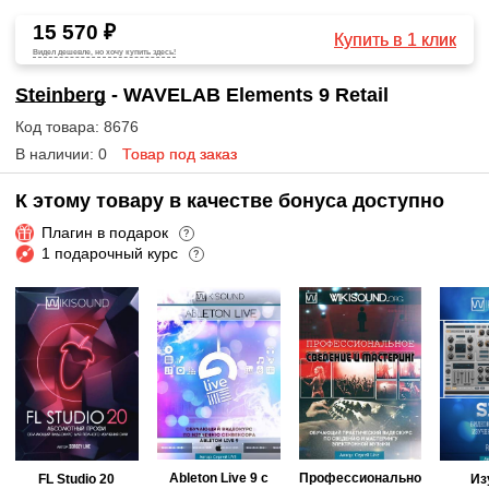
15 570 ₽
Купить в 1 клик
Видел дешевле, но хочу купить здесь!
Steinberg
- WAVELAB Elements 9 Retail
Код товара: 8676
В наличии: 0
Товар под заказ
К этому товару в качестве бонуса доступно
Плагин в подарок
?
1 подарочный курс
?
Ableton Live 9 с
Профессионально
FL Studio 20
Из