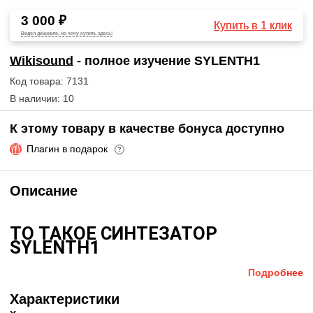
3 000 ₽
Купить в 1 клик
Видел дешевле, но хочу купить здесь!
Wikisound
- полное изучение SYLENTH1
Код товара: 7131
В наличии: 10
К этому товару в качестве бонуса доступно
Плагин в подарок
?
Описание
ТО ТАКОЕ СИНТЕЗАТОР
SYLENTH1
Подробнее
Sylenth1
это полифонический виртуал-аналоговый
синтезатор. Имеет четыре унисон-осциллятора,
Характеристики
котрые используют "инновационную" технологию