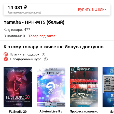
14 031 ₽
Купить в 1 клик
Видел дешевле, но хочу купить здесь!
Yamaha
- HPH-MT5 (белый)
Код товара: 477
В наличии: 0
Товар под заказ
К этому товару в качестве бонуса доступно
Плагин в подарок
?
1 подарочный курс
?
Ableton Live 9 с
Профессионально
FL Studio 20
Из