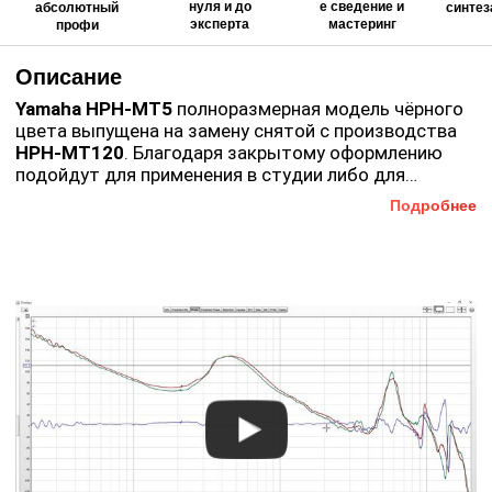
нуля и до
е сведение и
абсолютный
синтез
эксперта
мастеринг
профи
Описание
Yamaha HPH-MT5
полноразмерная модель чёрного
цвета выпущена на замену снятой с производства
HPH-MT120
. Благодаря закрытому оформлению
подойдут для применения в студии либо для
мониторинга на концерте. Наушники отличаются
Подробнее
Предусмотрена прочная складная конструкция и
ровной АЧХ, обеспечивают точный звук, высокую
динамические излучатели 40 мм (на мощных
звукоизоляцию и комфорт даже при долгом
неодимовых магнитах и звуковых CCAW-катушках).
прослушивании.
Наушники
HPH-MT5
располагают большими
амбушюрами с покрытием искусственной кожей и
чашками с поворотом на 180 градусов.