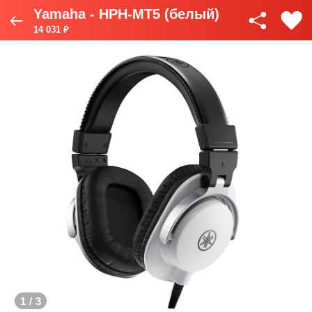
Yamaha - HPH-MT5 (белый)
14 031 ₽
1
/
3