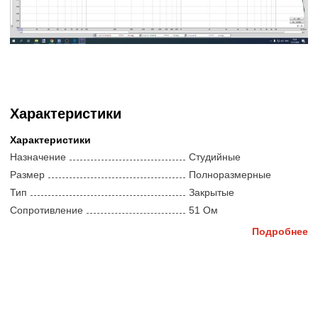
Характеристики
Характеристики
Назначение
Студийные
Размер
Полноразмерные
Тип
Закрытые
Сопротивление
51 Ом
Чувствительность
100 дБ
Подробнее
Тип передачи звука
Провод
Тип звукоизлучателя
Динамический
Калибровка
Не указано
Компоненты и другое