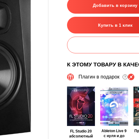
Добавить в корзину
Купить в 1 клик
К ЭТОМУ ТОВАРУ В КАЧ
Плагин в подарок
?
Ableton Live 9
П
FL Studio 20
с нуля и до
абсолютный