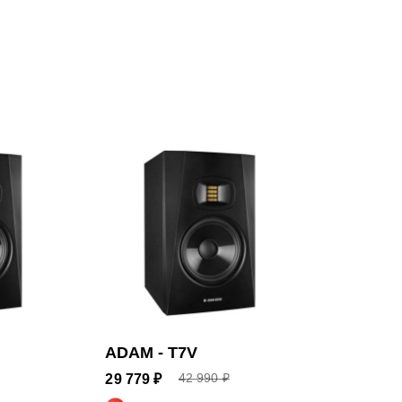
000 Гц
 x 30 см
ADAM - T7V
42 990 ₽
29 779 ₽