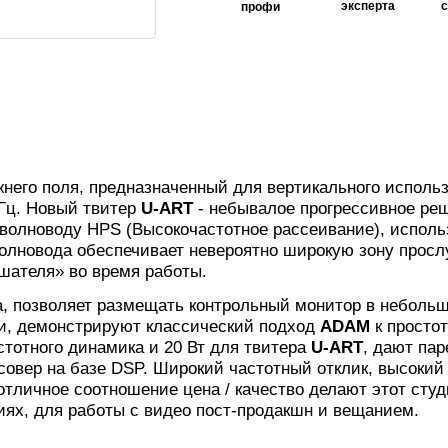
эксперта
профи
его поля, предназначенный для вертикального использо
Гц. Новый твитер
U-ART
- небывалое прогрессивное реш
 волноводу HPS (Высокочастотное рассеивание), испол
олновода обеспечивает невероятно широкую зону просл
шателя» во время работы.
, позволяет размещать контрольный монитор в небольши
и, демонстрируют классический подход
ADAM
к просто
тотного динамика и 20 Вт для твитера
U-ART
, дают па
совер на базе DSP. Широкий частотный отклик, высоки
отличное соотношение цена / качество делают этот ст
ях, для работы с видео пост-продакшн и вещанием.