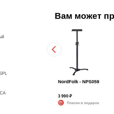
Вам может п
ый
 SPL
Tempo - SPS630
NordFolk - NPS059
RCA
3 590 ₽
3 990 ₽
Плагин в подарок
Плагин в подарок
ный