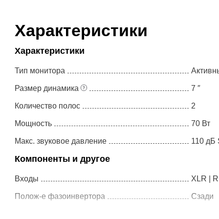
Характеристики
Характеристики
Тип монитора
Активн
Размер динамика
7 ″
Количество полос
2
Мощность
70 Вт
Макс. звуковое давление
110 дБ
K&M - 26740-000-
Quik Lok - BS402
Компоненты и другое
55
Входы
XLR | 
19 990 ₽
9 360 ₽
Полож-е фазоинвертора
Сзади
Плагин в подарок
Плагин в подарок
2 подарочных
1 подарочный
Тип ВЧ динамика
Ленточ
курса
курс