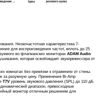
сведение и
розового шума
Spire
мастеринг
вания. Низкочастотная характеристика 7-
ение для воспроизведения частот, вплоть до 25
ьзуемого во флагманских мониторах
ADAM Audio
ушивания, которая освобождает звукорежиссера от
х комнатах без привязки к отражению от стены.
те за разумную цену. Применение Bi-Amp
ре
T7V
уровень звукового давления (SPL) до 110 дБ.
й динамический диапазон, превосходные
удийный монитор отличным решением для