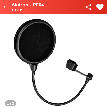
Alctron - PF04
1 390 ₽
1
/
2