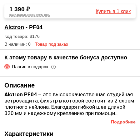
1 390 ₽
Купить в 1 клик
Видел дешевле, но хочу купить здесь!
Alctron
- PF04
Код товара: 8176
В наличии: 0
Товар под заказ
К этому товару в качестве бонуса доступно
Плагин в подарок
?
Описание
Alctron PF04
– это высококачественная студийная
ветрозащита, фильтр в которой состоит из 2 слоем
плотного нейлона. Благодаря гибкой шее длиной
320 мм и надежному креплению при помощи
струбцины ветрозащита легко устанавливается на
Подробнее
Особенности PF04:
рабочее место, предохраняя микрофон от
загрязнения, взрывных звуков и влаги.
Характеристики
Студийная ветрозащита с двойным нейлоновым