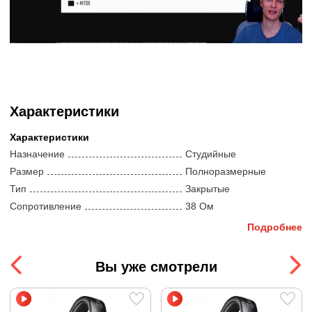
современный стиль.
Характеристики
Характеристики
Назначение
Студийные
Размер
Полноразмерные
Тип
Закрытые
Сопротивление
38 Ом
Чувствительность
99 дБ
Подробнее
Тип передачи звука
Провод
Тип звукоизлучателя
Динамический
Вы уже смотрели
Калибровка
Не указано
Компоненты и другое