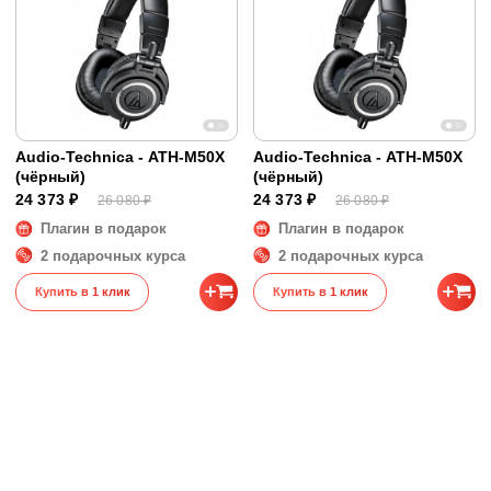
Разъём на наушниках
Особый
Кабели в комплекте
Прямой 1.2 м | Прямой 3
м | Спиральный 1.2 - 3 м
Разъём родного кабеля
Mini-jack (3.5 мм)
Адаптер в комплекте
Jack (6.35 мм)
Диапазон воспроизводимых частот
15 - 28000 Гц
Audio-Technica - ATH-M50X
Audio-Technica - ATH-M50X
(чёрный)
(чёрный)
Размеры и вес
24 373 ₽
24 373 ₽
26 080 ₽
26 080 ₽
Вес
0.285 кг
Плагин в подарок
Плагин в подарок
2 подарочных курса
2 подарочных курса
Купить в 1 клик
Купить в 1 клик