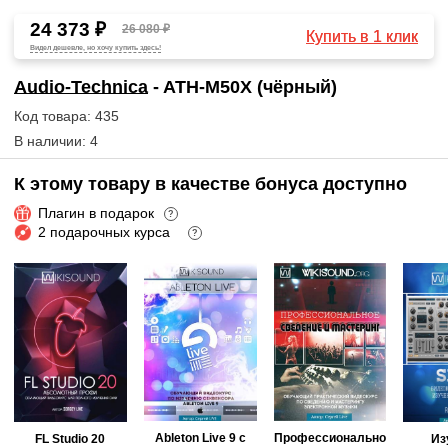
24 373 ₽
26 080 ₽
Купить в 1 клик
Видел дешевле, но хочу купить здесь!
Audio-Technica
- ATH-M50X (чёрный)
Код товара: 435
В наличии: 4
К этому товару в качестве бонуса доступно
Плагин в подарок
?
2 подарочных курса
?
Ableton Live 9 с
Профессионально
FL Studio 20
Из