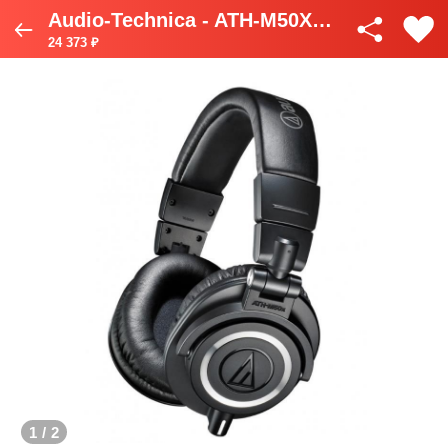
Audio-Technica - ATH-M50X (чёрный)
24 373 ₽
1
/
2