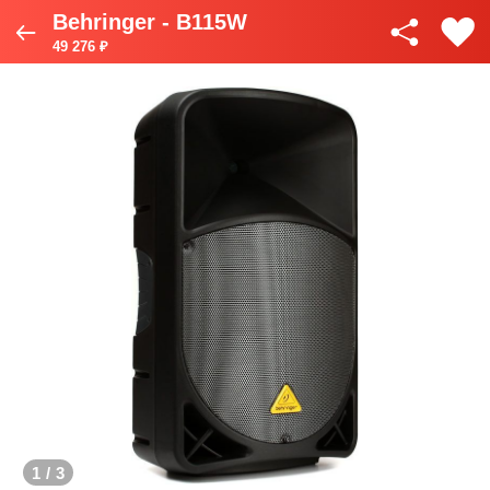
Behringer - B115W
49 276 ₽
1
/
3