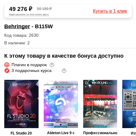
49 276 ₽
50 180 ₽
Купить в 1 клик
Видел дешевле, но хочу купить здесь!
Behringer
- B115W
Код товара: 2630
В наличии: 2
К этому товару в качестве бонуса доступно
Плагин в подарок
?
3 подарочных курса
?
Ableton Live 9 с
Профессионально
FL Studio 20
Из