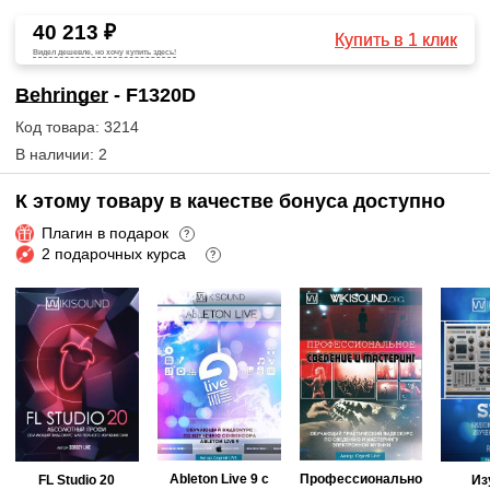
40 213 ₽
Купить в 1 клик
Видел дешевле, но хочу купить здесь!
Behringer
- F1320D
Код товара: 3214
В наличии: 2
К этому товару в качестве бонуса доступно
Плагин в подарок
?
2 подарочных курса
?
Ableton Live 9 с
Профессионально
FL Studio 20
Из