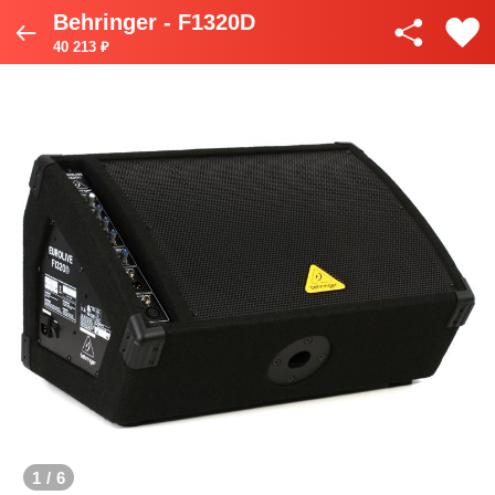
Behringer - F1320D
40 213 ₽
1
/
6