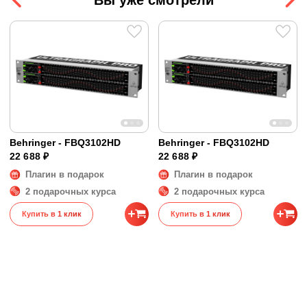
Сопротивление входа
40 кОм
Сопротивление выхода
Не указано
Размеры и вес
Размеры
48 x 15 x 9 см
Вес
2 кг
Behringer - FBQ3102HD
Behringer - FBQ3102HD
22 688 ₽
22 688 ₽
Плагин в подарок
Плагин в подарок
2 подарочных курса
2 подарочных курса
Купить в 1 клик
Купить в 1 клик