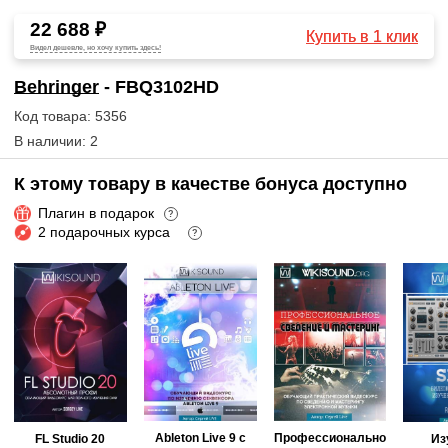
22 688 ₽
Купить в 1 клик
Видел дешевле, но хочу купить здесь!
Behringer
- FBQ3102HD
Код товара: 5356
В наличии: 2
К этому товару в качестве бонуса доступно
Плагин в подарок
?
2 подарочных курса
?
Ableton Live 9 с
Профессионально
FL Studio 20
Из