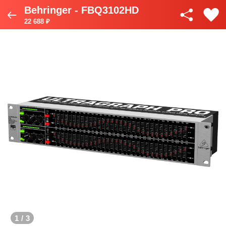
Behringer - FBQ3102HD
22 688 ₽
1
/
3