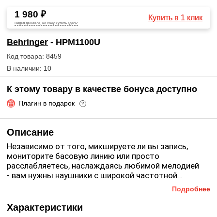
1 980 ₽
Купить в 1 клик
Видел дешевле, но хочу купить здесь!
Behringer
- HPM1100U
Код товара: 8459
В наличии: 10
К этому товару в качестве бонуса доступно
Плагин в подарок
?
Описание
Независимо от того, микшируете ли вы запись,
мониторите басовую линию или просто
расслабляетесь, наслаждаясь любимой мелодией
- вам нужны наушники с широкой частотной
характеристикой и высоким динамическим
Подробнее
диапазоном. Многофункциональная USB-гарнитура
Behringer
HPM1100U
удовлетворит вашу
Характеристики
потребность в комфорте при работе со звуком на