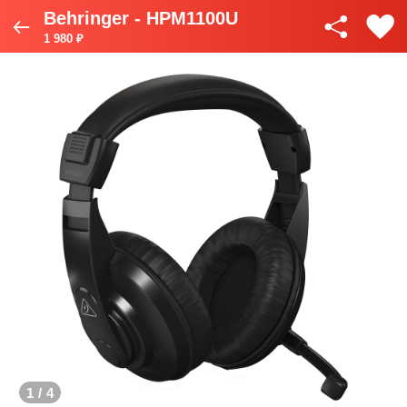
Behringer - HPM1100U
1 980 ₽
1
/
4