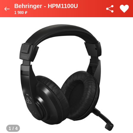
Behringer - HPM1100U
1 980 ₽
1
/
4