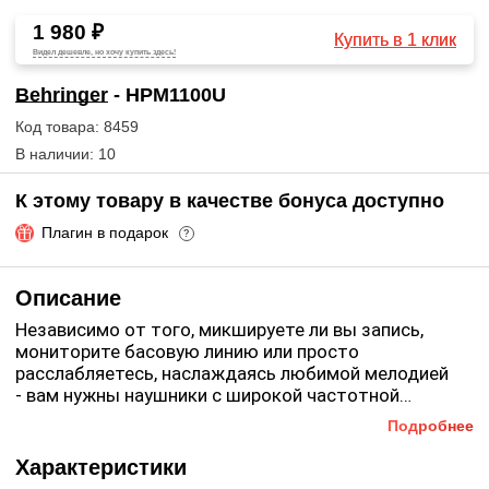
1 980 ₽
Купить в 1 клик
Видел дешевле, но хочу купить здесь!
Behringer
- HPM1100U
Код товара: 8459
В наличии: 10
К этому товару в качестве бонуса доступно
Плагин в подарок
?
Описание
Независимо от того, микшируете ли вы запись,
мониторите басовую линию или просто
расслабляетесь, наслаждаясь любимой мелодией
- вам нужны наушники с широкой частотной
характеристикой и высоким динамическим
Подробнее
диапазоном. Многофункциональная USB-гарнитура
Behringer
HPM1100U
удовлетворит вашу
Характеристики
потребность в комфорте при работе со звуком на