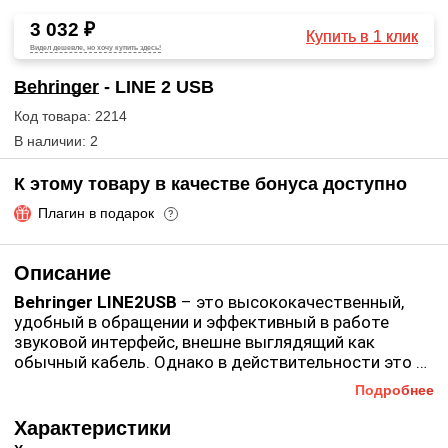
3 032 ₽
Купить в 1 клик
Видел дешевле, но хочу купить здесь!
Behringer
- LINE 2 USB
Код товара: 2214
В наличии: 2
К этому товару в качестве бонуса доступно
Плагин в подарок
?
Описание
Behringer LINE2USB
– это высококачественный,
удобный в обращении и эффективный в работе
звуковой интерфейс, внешне выглядящий как
обычный кабель. Однако в действительности это не
кабель, а уникальный USB-интерфейс, который
Подробнее
Среди преимуществ модели стоит отметить
позволяет соединять с персональным
следующие: во-первых, она поддерживает частоты
компьютером любой музыкальный инструмент,
Характеристики
сэмплирования в двух диапазонах – 44,1 и 48 кГц.
микшер или же профессиональный микрофон