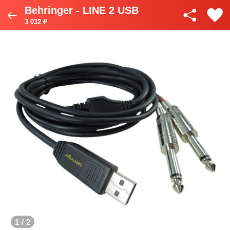
Behringer - LINE 2 USB
3 032 ₽
1
/
2