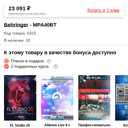
23 091 ₽
Купить в 1 клик
Видел дешевле, но хочу купить здесь!
Behringer
- MPA40BT
Код товара: 6315
В наличии: 10
К этому товару в качестве бонуса доступно
Плагин в подарок
?
2 подарочных курса
?
Ableton Live 9 с
Профессионально
FL Studio 20
Из