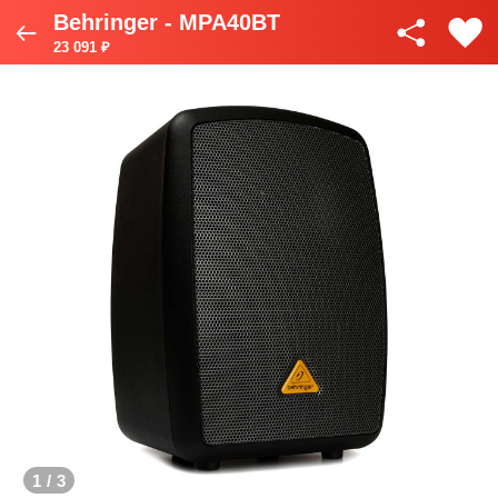
Behringer - MPA40BT
23 091 ₽
1
/
3