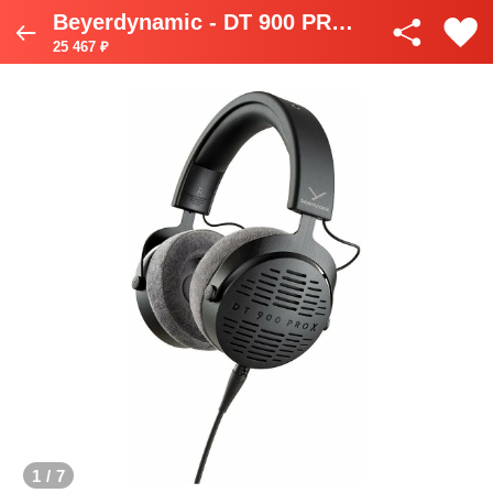
Beyerdynamic - DT 900 PRO X
25 467 ₽
1
/
7