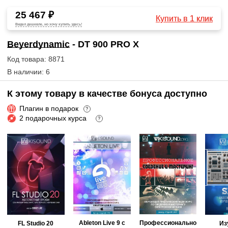
25 467 ₽
Купить в 1 клик
Видел дешевле, но хочу купить здесь!
Beyerdynamic
- DT 900 PRO X
Код товара: 8871
В наличии: 6
К этому товару в качестве бонуса доступно
Плагин в подарок
?
2 подарочных курса
?
Ableton Live 9 с
Профессионально
FL Studio 20
Из