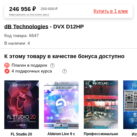
246 956 ₽
250 000 ₽
Купить в 1 клик
Видел дешевле, но хочу купить здесь!
dB Technologies
- DVX D12HP
Код товара: 6647
В наличии: 4
К этому товару в качестве бонуса доступно
Плагин в подарок
?
4 подарочных курса
?
Ableton Live 9 с
Профессионально
FL Studio 20
Из