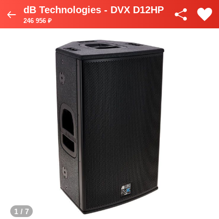
dB Technologies - DVX D12HP
246 956 ₽
1
/
7