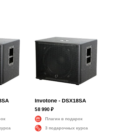
18SA
Invotone - DSX18SA
58 990 ₽
рок
Плагин в подарок
курса
3 подарочных курса