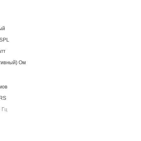
ый
 SPL
атт
тивный) Ом
мов
TRS
0 Гц
 x 54 см