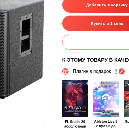
Добавить в корзину
Купить в 1 клик
К ЭТОМУ ТОВАРУ В КАЧ
Плагин в подарок
?
Ableton Live 9
П
FL Studio 20
с нуля и до
абсолютный