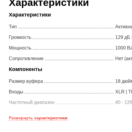
Характеристики
Характеристики
Тип
Активн
Громкость
129 дБ
Мощность
1000 В
Сопротивление
Нет (ак
Компоненты
Размер вуфера
18 дюй
Входы
XLR | 
Частотный диапазон
40 - 12
Размеры и вес
Развернуть
характеристики
Размеры
52 x 66