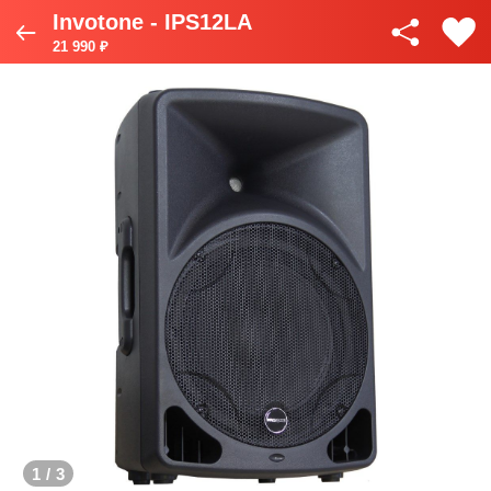
Invotone - IPS12LA
21 990 ₽
1
/
3