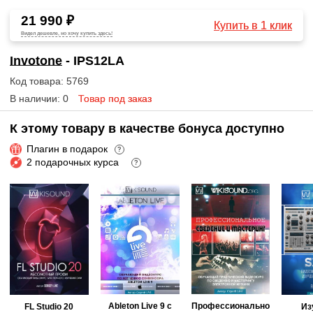
21 990 ₽
Купить в 1 клик
Видел дешевле, но хочу купить здесь!
Invotone
- IPS12LA
Код товара: 5769
В наличии: 0
Товар под заказ
К этому товару в качестве бонуса доступно
Плагин в подарок
?
2 подарочных курса
?
Ableton Live 9 с
Профессионально
FL Studio 20
Из