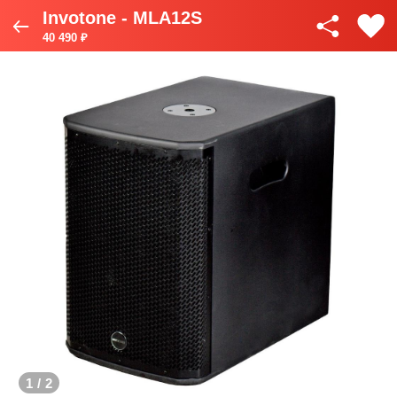
Invotone - MLA12S
40 490 ₽
1
/
2