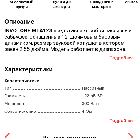
нуля и до
е сведение и
абсолютный
синтез
эксперта
мастеринг
профи
Описание
INVOTONE MLA12S
представляет собой пассивный
сабвуфер, оснащенный 12-дюймовым басовым
динамиком, размер звуковой катушки в котором
равен 2.55 дюйма. Модель работает в диапазоне
частот от 45 до 2800 Гц, а показатель мощности
Подробнее
На задней панели пассивного сабвуфера
при этом достигает 300 Вт. Сабвуфер заключен в
расположены разъёмы Speakon и Euroblock,
компактный корпус, изготовленный из фанеры.
Характеристики
необходимые для его подключения к усилителю.
Специальное покрытие предохраняет поверхности
Для достижения максимальной
от царапин, потертостей и других повреждений.
Характеристики
производительности производитель рекомендует
Тип
Пассивный
использовать усилитель М2000. В нижней части
устройства находится адаптер для монтажа в
Громкость
122 дБ SPL
стойку.
Мощность
300 Ватт
Сопротивление
4 Ом
Подробнее
Компоненты
Размер вуфера
12 дюймов
Входы
Speakon | Клеммы
Вы уже смотрели