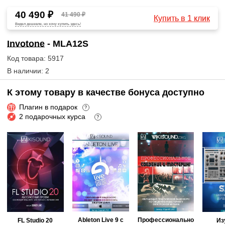
40 490 ₽
41 490 ₽
Купить в 1 клик
Видел дешевле, но хочу купить здесь!
Invotone
- MLA12S
Код товара: 5917
В наличии: 2
К этому товару в качестве бонуса доступно
Плагин в подарок
?
2 подарочных курса
?
Ableton Live 9 с
Профессионально
FL Studio 20
Из