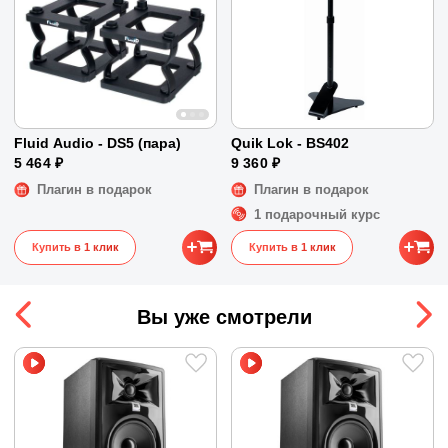
Диапазон воспроизводимых частот
49 - 24000 Гц
Размеры и вес
Размеры
30 x 19 x 23 см
Вес
4.7 кг
Fluid Audio - DS5 (пара)
Quik Lok - BS402
5 464 ₽
9 360 ₽
Плагин в подарок
Плагин в подарок
1 подарочный курс
Купить в 1 клик
Купить в 1 клик
Вы уже смотрели