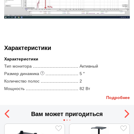
Характеристики
Характеристики
Тип монитора
Активный
Размер динамика
5 ″
Количество полос
2
Мощность
82 Вт
Макс. звуковое давление
108 дБ SPL
Подробнее
Компоненты и другое
Входы
XLR | TRS
Вам может пригодиться
Полож-е фазоинвертора
Сзади
Тип ВЧ динамика
Купольный