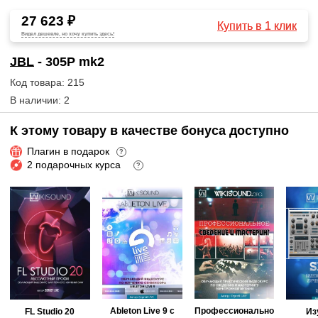
27 623 ₽
Купить в 1 клик
Видел дешевле, но хочу купить здесь!
JBL
- 305P mk2
Код товара: 215
В наличии: 2
К этому товару в качестве бонуса доступно
Плагин в подарок
?
2 подарочных курса
?
Ableton Live 9 с
Профессионально
FL Studio 20
Из