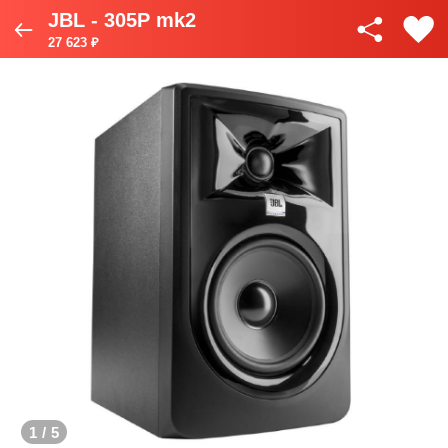
JBL - 305P mk2
27 623 ₽
1
/
5